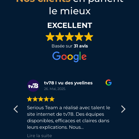
le mieux
EXCELLENT
Basée sur
31 avis
tv78 I vu des yvelines
26. Mai, 2025.
Serious Team a réalisé avec talent le
Forma
site internet de tv78. Des équipes
très utile
disponibles, efficaces et claires dans
conse
et.
leurs explications. Nous
de m
recommandons et poursuivons nos
gérer
Lire la suite
Lire l