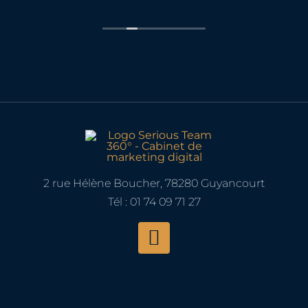
collaborations sur d'autre projets.
appri
vais 
Une 
aux
! Mer
us
s
2 rue Hélène Boucher, 78280 Guyancourt
Tél : 01 74 09 71 27