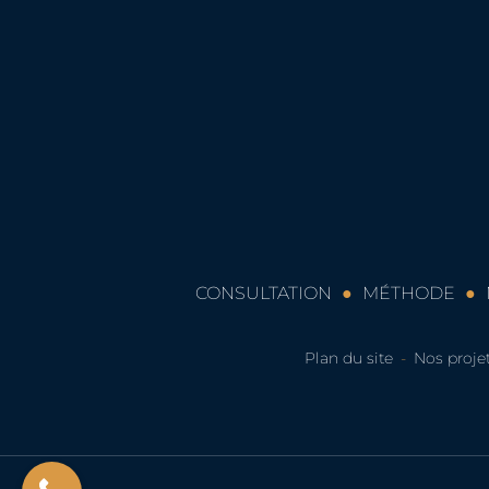
Merci Gontran Broussard!
pour mett
communica
Sa présent
accessible
de connai
Je recomm
CONSULTATION
MÉTHODE
Plan du site
Nos projets