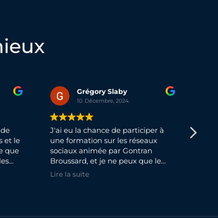
mieux
Grégory Slaby
10. Décembre, 2024.
 de
J'ai eu la chance de participer à
La 
 et le
une formation sur les réseaux
BRO
e que
sociaux animée par Gontran
comm
les
Broussard, et je ne peux que le
enri
râce à
recommander chaleureusement.
pro
Lire la suite
Lire 
Son expertise, sa pédagogie et sa
capacité à rendre les concepts
clairs et accessibles sont tout
 de
simplement exceptionnelles.