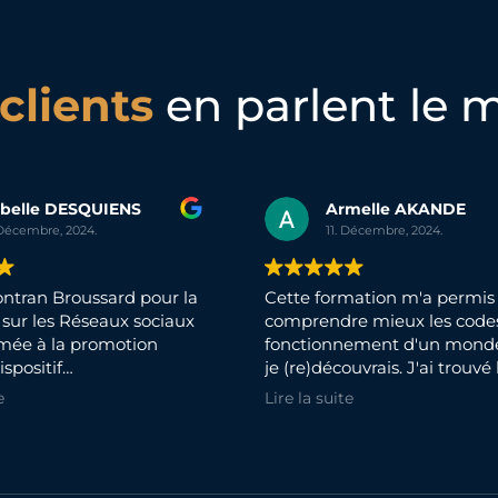
clients
en parlent le 
abelle DESQUIENS
Armelle AKANDE
 Décembre, 2024.
11. Décembre, 2024.
ontran Broussard pour la
Cette formation m'a permis
 sur les Réseaux sociaux
comprendre mieux les codes
imée à la promotion
fonctionnement d'un mond
spositif
je (re)découvrais. J'ai trouvé 
neuriat pour Tous" au
réponses à mes questions g
e
Lire la suite
cette formation. Il y a eu des
mation m'a permis
échanges positives entre les
 aperçu de plusieurs
participants et le formateur.
ociaux et une méthode
Chaque participant essayait