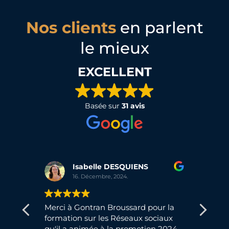
Nos clients
en parlent
le mieux
EXCELLENT
Basée sur
31 avis
Isabelle DESQUIENS
16. Décembre, 2024.
ux
Merci à Gontran Broussard pour la
Cett
formation sur les Réseaux sociaux
comp
mis
qu'il a animée à la promotion 2024
fon