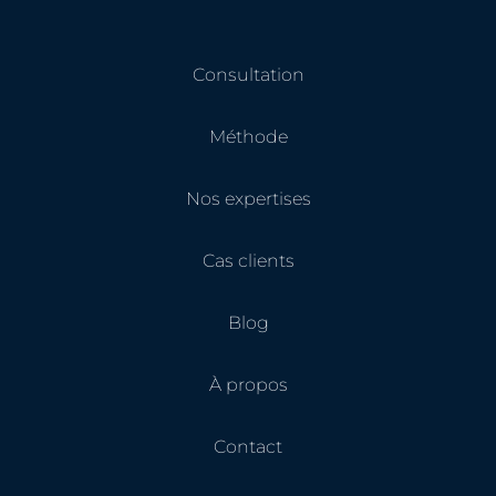
. Me
les 
prof
Consultation
auth
de l
à vo
Méthode
ce p
d'av
Nos expertises
Cas clients
Blog
À propos
Contact