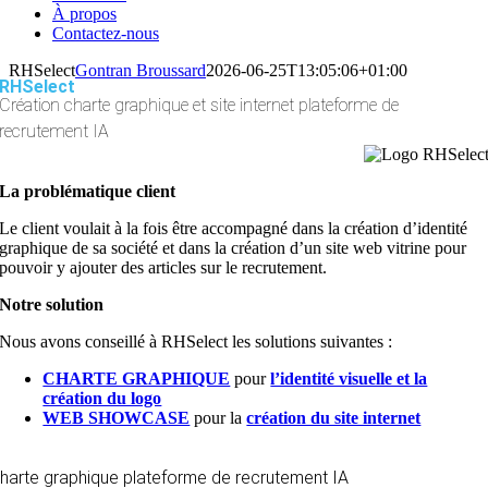
À propos
Contactez-nous
RHSelect
Gontran Broussard
2026-06-25T13:05:06+01:00
RHSelect
Création
charte graphique et site internet
plateforme de
recrutement IA
La problématique client
Le client voulait à la fois être accompagné dans la création d’identité
graphique de sa société et dans la création d’un site web vitrine pour
pouvoir y ajouter des articles sur le recrutement.
Notre solution
Nous avons conseillé à RHSelect les solutions suivantes :
CHARTE GRAPHIQUE
pour
l’identité visuelle et la
création du logo
WEB SHOWCASE
pour la
création du site internet
harte graphique
plateforme de recrutement IA