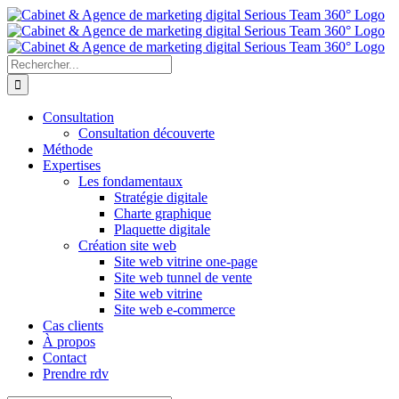
Passer
au
contenu
Rechercher:
Consultation
Consultation découverte
Méthode
Expertises
Les fondamentaux
Stratégie digitale
Charte graphique
Plaquette digitale
Création site web
Site web vitrine one-page
Site web tunnel de vente
Site web vitrine
Site web e-commerce
Cas clients
À propos
Contact
Prendre rdv