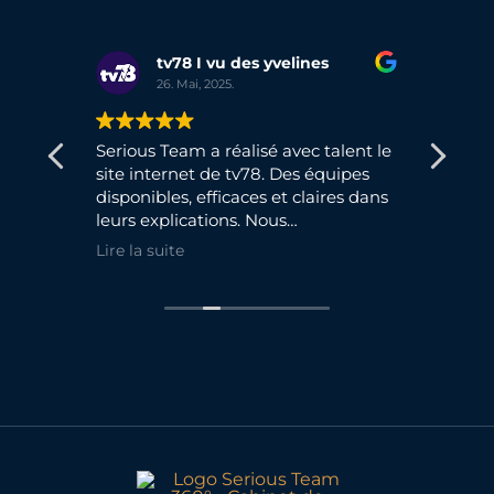
tv78 I vu des yvelines
N
26. Mai, 2025.
31
Serious Team a réalisé avec talent le
Formation
site internet de tv78. Des équipes
très utile. Conten
disponibles, efficaces et claires dans
conseils 
leurs explications. Nous
de mieu
recommandons et poursuivons nos
gérer ma 
Lire la suite
Lire la sui
collaborations sur d'autre projets.
appris de
vais pouv
Une form
! Merci G