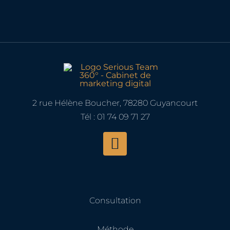
! Merci Gontran Broussard!
met
com
pré
acc
con
Je 
2 rue Hélène Boucher, 78280 Guyancourt
Tél : 01 74 09 71 27
Consultation
Méthode