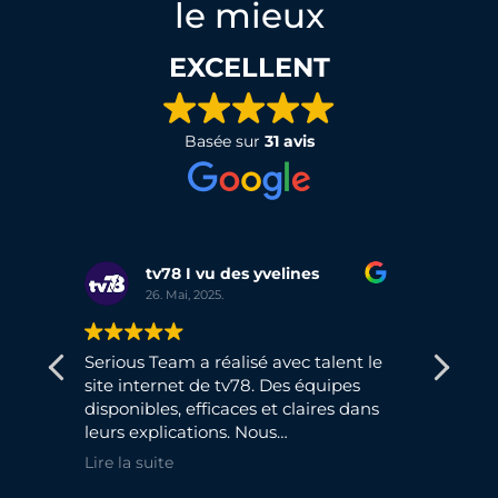
le mieux
EXCELLENT
Basée sur
31 avis
elines
Najlae AMRI Chairich
31. Décembre, 2024.
avec talent le
Formation sur les réseaux sociaux
Des équipes
très utile. Contenu bien structuré et
t claires dans
conseils pratiques qui m’ont permis
de mieux comprendre comment
suivons nos
gérer ma présence en ligne. J’ai
Lire la suite
re projets.
appris de nouvelles stratégies que je