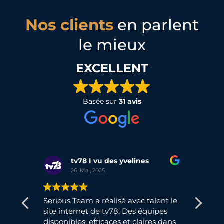
Nos clients
en parlent
le mieux
EXCELLENT
Basée sur
31 avis
tv78 I vu des yvelines
Najlae
26. Mai, 2025.
31. Décem
Serious Team a réalisé avec talent le
Formation sur 
site internet de tv78. Des équipes
très utile. Contenu bien str
disponibles, efficaces et claires dans
conseils prati