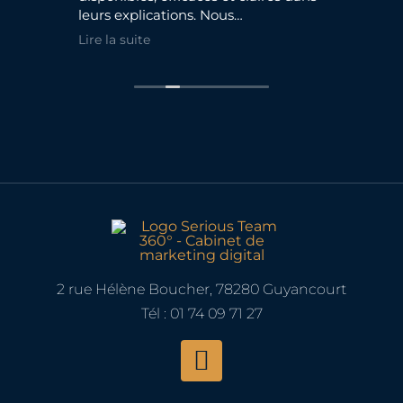
leurs explications. Nous
de mieux co
recommandons et poursuivons nos
gérer ma prése
Lire la suite
Lire la suite
collaborations sur d'autre projets.
appris de nouv
vais pouvoir a
Une formatio
! Merci Gontra
2 rue Hélène Boucher, 78280 Guyancourt
Tél : 01 74 09 71 27